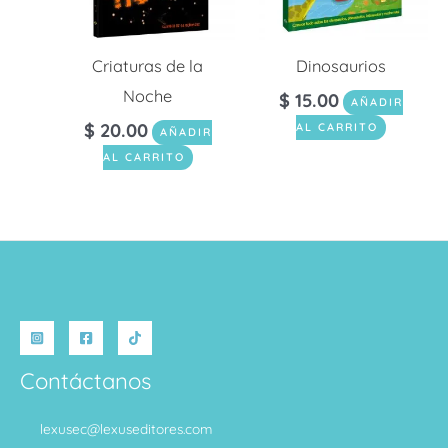
Criaturas de la
Dinosaurios
Noche
$
15.00
AÑADIR
$
20.00
AL CARRITO
AÑADIR
AL CARRITO
Contáctanos
lexusec@lexuseditores.com