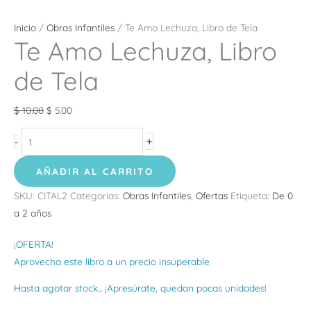
Inicio
/
Obras Infantiles
/ Te Amo Lechuza, Libro de Tela
Te Amo Lechuza, Libro
de Tela
$
10.00
$
5.00
+
-
AÑADIR AL CARRITO
SKU:
CITAL2
Categorías:
Obras Infantiles
,
Ofertas
Etiqueta:
De 0
a 2 años
¡OFERTA!
Aprovecha este libro a un precio insuperable
Hasta agotar stock... ¡Apresúrate, quedan pocas unidades!