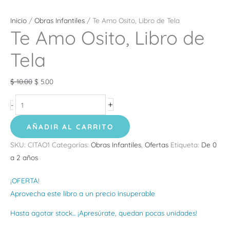
Inicio
/
Obras Infantiles
/ Te Amo Osito, Libro de Tela
Te Amo Osito, Libro de
Tela
$
10.00
$
5.00
+
-
AÑADIR AL CARRITO
SKU:
CITAO1
Categorías:
Obras Infantiles
,
Ofertas
Etiqueta:
De 0
a 2 años
¡OFERTA!
Aprovecha este libro a un precio insuperable
Hasta agotar stock... ¡Apresúrate, quedan pocas unidades!