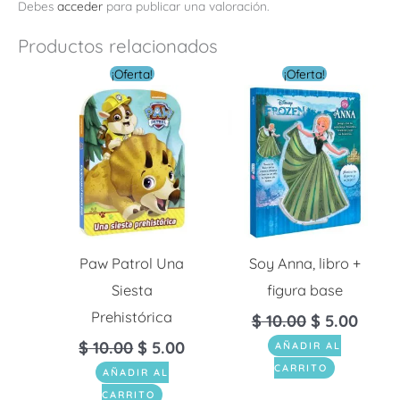
Debes
acceder
para publicar una valoración.
Productos relacionados
El
El
El
El
¡Oferta!
¡Oferta!
precio
precio
precio
preci
original
actual
original
actua
era:
es:
era:
es:
$ 10.00.
$ 5.00.
$ 10.00.
$ 5.0
Paw Patrol Una
Soy Anna, libro +
Siesta
figura base
Prehistórica
$
10.00
$
5.00
$
10.00
$
5.00
AÑADIR AL
CARRITO
AÑADIR AL
CARRITO