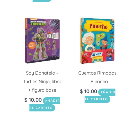
Soy Donatelo –
Cuentos Rimados
Turtles Ninja, libro
– Pinocho
+ figura base
$
10.00
AÑADIR
$
10.00
AL CARRITO
AÑADIR
AL CARRITO