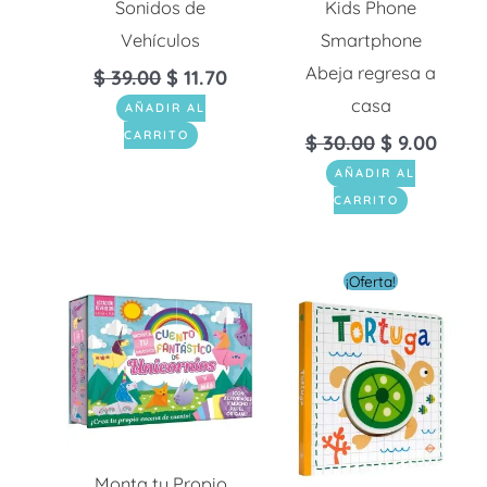
Sonidos de
Kids Phone
Vehículos
Smartphone
Abeja regresa a
$
39.00
$
11.70
casa
AÑADIR AL
CARRITO
$
30.00
$
9.00
AÑADIR AL
CARRITO
El
El
¡Oferta!
precio
preci
original
actua
era:
es:
$ 6.00.
$ 3.60
Monta tu Propio