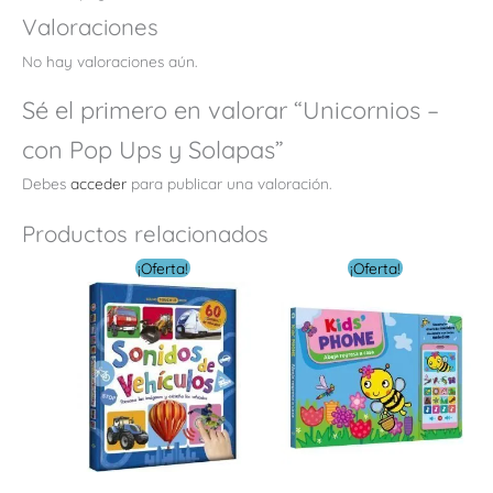
Valoraciones
No hay valoraciones aún.
Sé el primero en valorar “Unicornios –
con Pop Ups y Solapas”
Debes
acceder
para publicar una valoración.
Productos relacionados
El
El
El
El
¡Oferta!
¡Oferta!
precio
precio
precio
preci
original
actual
original
actua
era:
es:
era:
es:
$ 39.00.
$ 11.70.
$ 30.00.
$ 9.0