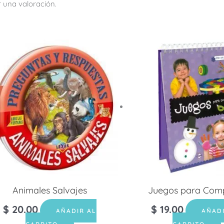
 una valoración.
Animales Salvajes
Juegos para Comp
$
20.00
$
19.00
AÑADIR AL
AÑAD