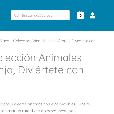
Búsqueda
de
0
productos
Vaca – Colección Animales de la Granja, Diviértete con
olección Animales
nja, Diviértete con
tidos y alegres historias con ojos movibles. ¡Ellos te
ara pasar un rato divertido experimentando,