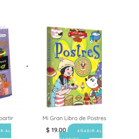
artir
Mi Gran Libro de Postres
$
19.00
IR AL
AÑADIR AL