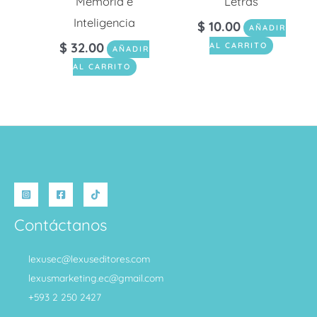
Memoria e
Letras
Inteligencia
$
10.00
AÑADIR
$
32.00
AL CARRITO
AÑADIR
AL CARRITO
Contáctanos
lexusec@lexuseditores.com
lexusmarketing.ec@gmail.com
+593 2 250 2427