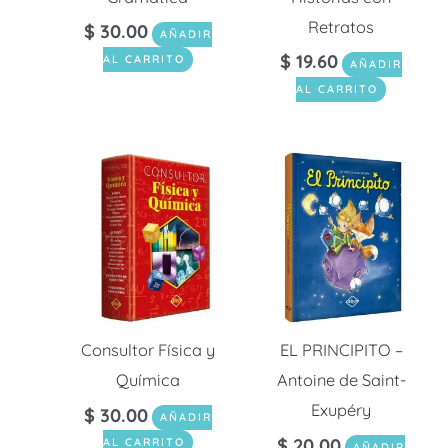
Retratos
$
30.00
AÑADIR
$
19.60
AL CARRITO
AÑADIR
AL CARRITO
Consultor Física y
EL PRINCIPITO –
Química
Antoine de Saint-
Exupéry
$
30.00
AÑADIR
$
20.00
AL CARRITO
AÑADIR