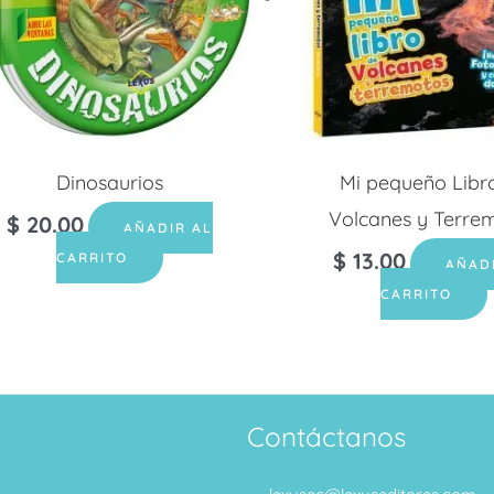
Dinosaurios
Mi pequeño Libr
Volcanes y Terre
$
20.00
AÑADIR AL
$
13.00
CARRITO
AÑAD
CARRITO
Contáctanos