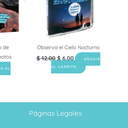
o de
Observa el Cielo Nocturno
motos
$
12.00
$
6.00
AÑADIR
AL CARRITO
IR AL
Páginas Legales