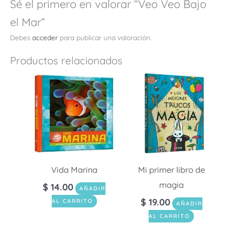
Sé el primero en valorar “Veo Veo Bajo
el Mar”
Debes
acceder
para publicar una valoración.
Productos relacionados
Vida Marina
Mi primer libro de
magia
$
14.00
AÑADIR
$
19.00
AL CARRITO
AÑADIR
AL CARRITO