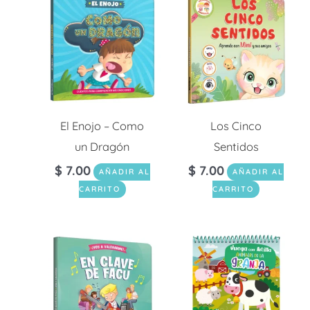
El Enojo – Como
Los Cinco
un Dragón
Sentidos
$
7.00
$
7.00
AÑADIR AL
AÑADIR AL
CARRITO
CARRITO