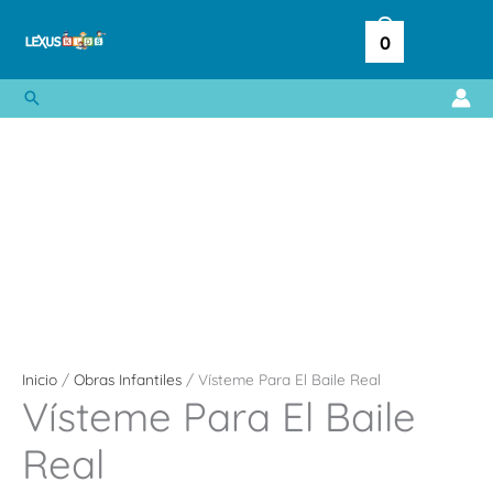
Ir
al
0
contenido
Buscar
Inicio
/
Obras Infantiles
/ Vísteme Para El Baile Real
Vísteme Para El Baile
Real