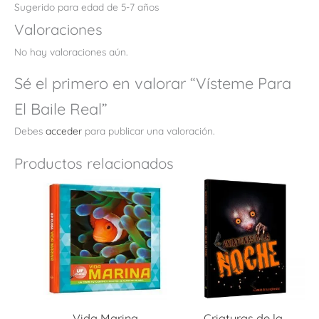
Sugerido para edad de 5-7 años
Valoraciones
No hay valoraciones aún.
Sé el primero en valorar “Vísteme Para
El Baile Real”
Debes
acceder
para publicar una valoración.
Productos relacionados
Vida Marina
Criaturas de la