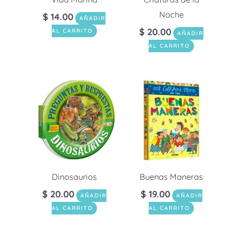
Noche
$
14.00
AÑADIR
$
20.00
AL CARRITO
AÑADIR
AL CARRITO
Dinosaurios
Buenas Maneras
$
20.00
$
19.00
AÑADIR
AÑADIR
AL CARRITO
AL CARRITO