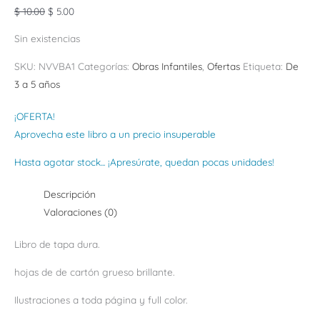
$
10.00
$
5.00
Sin existencias
SKU:
NVVBA1
Categorías:
Obras Infantiles
,
Ofertas
Etiqueta:
De
3 a 5 años
¡OFERTA!
Aprovecha este libro a un precio insuperable
Hasta agotar stock... ¡Apresúrate, quedan pocas unidades!
Descripción
Valoraciones (0)
Libro de tapa dura.
hojas de de cartón grueso brillante.
Ilustraciones a toda página y full color.