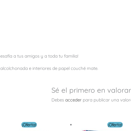
safía a tus amigos y a toda tu familia!
lcolchonada e interiores de papel couché mate.
Sé el primero en valorar 
Debes
acceder
para publicar una valor
El
El
El
El
¡Oferta!
¡Oferta!