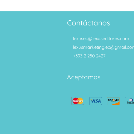
Contáctanos
lexusec@lexuseditores.com
lexusmarketing.ec@gmail.co
+593 2 250 2427
Aceptamos