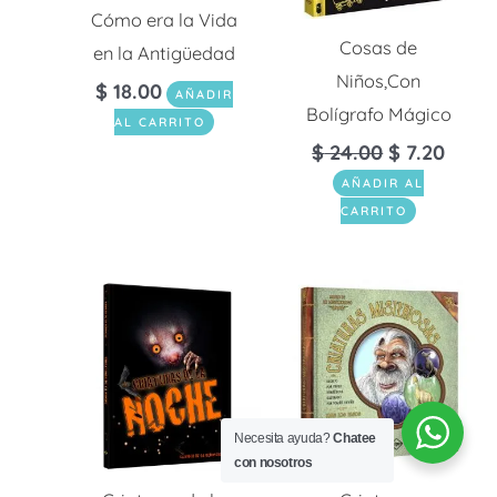
Cómo era la Vida
Cosas de
en la Antigüedad
Niños,Con
$
18.00
AÑADIR
Bolígrafo Mágico
AL CARRITO
$
24.00
$
7.20
AÑADIR AL
CARRITO
Necesita ayuda?
Chatee
con nosotros