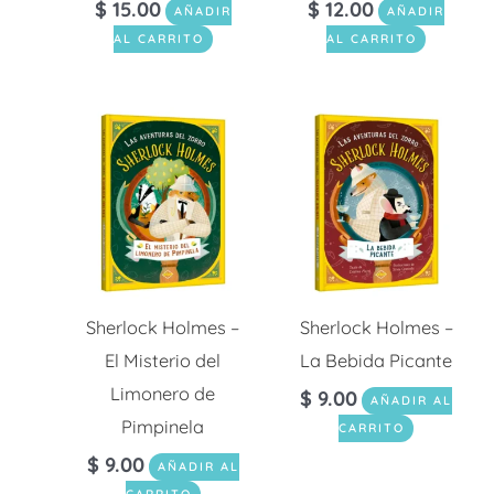
$
15.00
$
12.00
AÑADIR
AÑADIR
AL CARRITO
AL CARRITO
Sherlock Holmes –
Sherlock Holmes –
El Misterio del
La Bebida Picante
Limonero de
$
9.00
AÑADIR AL
Pimpinela
CARRITO
$
9.00
AÑADIR AL