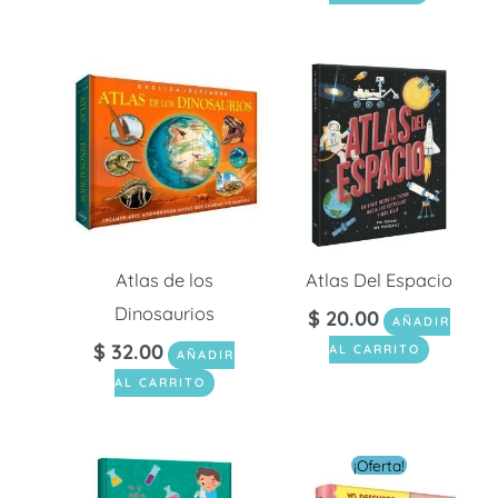
Atlas de los
Atlas Del Espacio
Dinosaurios
$
20.00
AÑADIR
$
32.00
AL CARRITO
AÑADIR
AL CARRITO
El
El
¡Oferta!
precio
preci