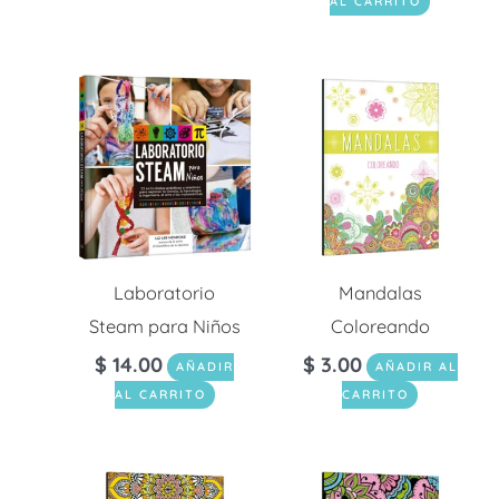
AL CARRITO
Laboratorio
Mandalas
Steam para Niños
Coloreando
$
14.00
$
3.00
AÑADIR
AÑADIR AL
AL CARRITO
CARRITO