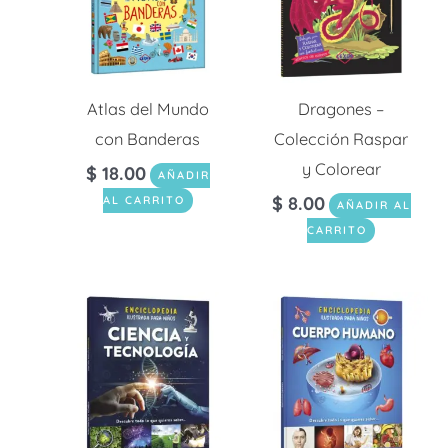
Atlas del Mundo
Dragones –
con Banderas
Colección Raspar
y Colorear
$
18.00
AÑADIR
$
8.00
AL CARRITO
AÑADIR AL
CARRITO