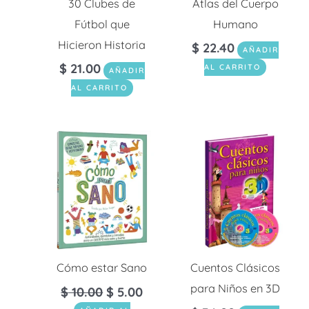
30 Clubes de
Atlas del Cuerpo
Fútbol que
Humano
Hicieron Historia
$
22.40
AÑADIR
$
21.00
AL CARRITO
AÑADIR
AL CARRITO
Cómo estar Sano
Cuentos Clásicos
para Niños en 3D
$
10.00
$
5.00