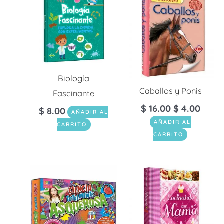
original
actua
era:
es:
$ 16.00.
$ 4.0
Biología
Caballos y Ponis
Fascinante
$
16.00
$
4.00
$
8.00
AÑADIR AL
AÑADIR AL
CARRITO
CARRITO