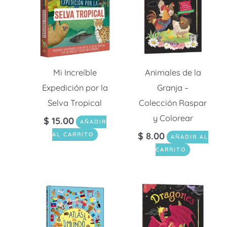
Mi Increíble
Animales de la
Expedición por la
Granja –
Selva Tropical
Colección Raspar
y Colorear
$
15.00
AÑADIR
$
8.00
AL CARRITO
AÑADIR AL
CARRITO