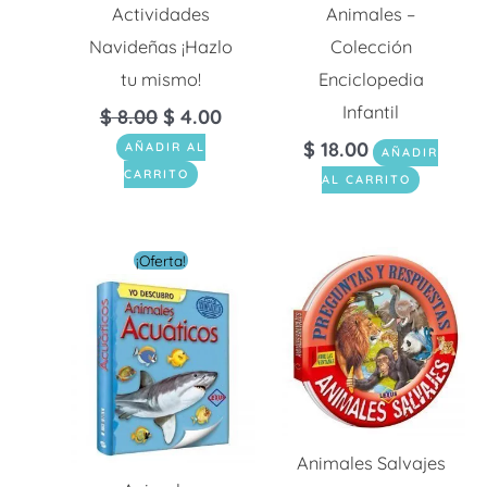
Actividades
Animales –
Navideñas ¡Hazlo
Colección
tu mismo!
Enciclopedia
Infantil
$
8.00
$
4.00
$
18.00
AÑADIR AL
AÑADIR
CARRITO
AL CARRITO
El
El
¡Oferta!
precio
precio
original
actual
era:
es:
$ 16.00.
$ 4.80.
Animales Salvajes