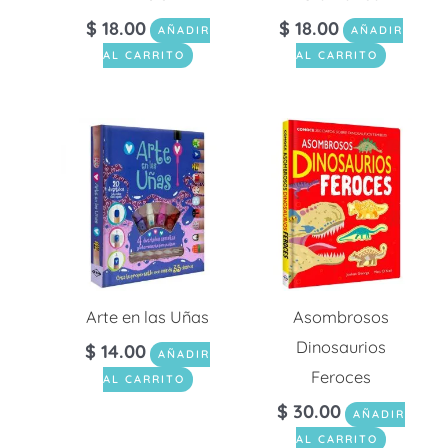
$
18.00
$
18.00
AÑADIR
AÑADIR
AL CARRITO
AL CARRITO
Arte en las Uñas
Asombrosos
Dinosaurios
$
14.00
AÑADIR
Feroces
AL CARRITO
$
30.00
AÑADIR
AL CARRITO