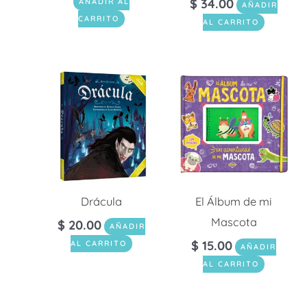
$
34.00
AÑADIR AL
AÑADIR
CARRITO
AL CARRITO
Drácula
El Álbum de mi
Mascota
$
20.00
AÑADIR
$
15.00
AL CARRITO
AÑADIR
AL CARRITO