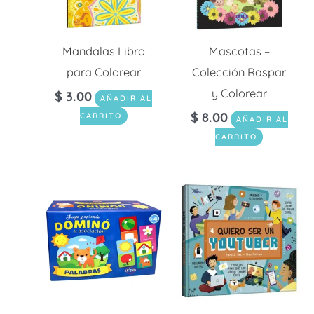
Mandalas Libro
Mascotas –
para Colorear
Colección Raspar
y Colorear
$
3.00
AÑADIR AL
$
8.00
CARRITO
AÑADIR AL
CARRITO