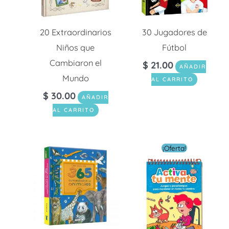
20 Extraordinarios
30 Jugadores de
Niños que
Fútbol
Cambiaron el
$
21.00
AÑADIR
Mundo
AL CARRITO
$
30.00
AÑADIR
AL CARRITO
El
El
¡Oferta!
precio
preci
original
actua
era:
es:
$ 5.00.
$ 3.00