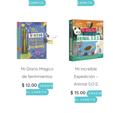
CARRITO
CARRITO
Mi Diario Mágico
Mi Increíble
de Sentimientos
Expedición –
Animal S.O.S.
$
12.00
AÑADIR
$
15.00
AL CARRITO
AÑADIR
AL CARRITO