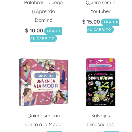
Palabras – Juego
Quiero ser un
y Aprendo
Youtuber
Dominó
$
15.00
AÑADIR
$
10.00
AL CARRITO
AÑADIR
AL CARRITO
Quiero ser una
Salvajes
Chica a la Moda
Dinosaurios