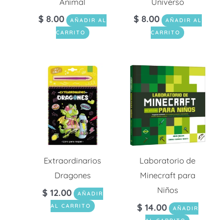
Animal
Universo
$
8.00
$
8.00
AÑADIR AL
AÑADIR AL
CARRITO
CARRITO
Extraordinarios
Laboratorio de
Dragones
Minecraft para
Niños
$
12.00
AÑADIR
$
14.00
AL CARRITO
AÑADIR