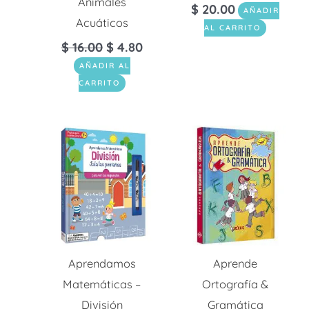
Animales
$
20.00
AÑADIR
Acuáticos
AL CARRITO
$
16.00
$
4.80
AÑADIR AL
CARRITO
Aprendamos
Aprende
Matemáticas –
Ortografía &
División
Gramática