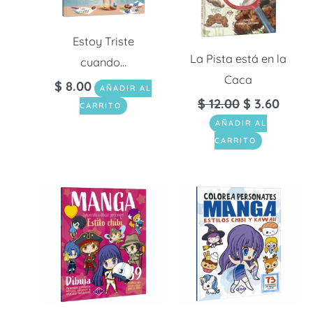
Estoy Triste
La Pista está en la
cuando…
Caca
$
8.00
AÑADIR AL
$
12.00
$
3.60
CARRITO
AÑADIR AL
CARRITO