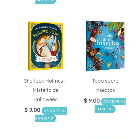
CARRITO
Sherlock Holmes –
Todo sobre
Misterio de
Insectos
Halloween
$
9.00
AÑADIR AL
$
9.00
CARRITO
AÑADIR AL
CARRITO