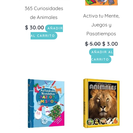
365 Curiosidades
Activa tu Mente,
de Animales
Juegos y
$
30.00
AÑADIR
Pasatiempos
AL CARRITO
$
5.00
$
3.00
AÑADIR AL
CARRITO