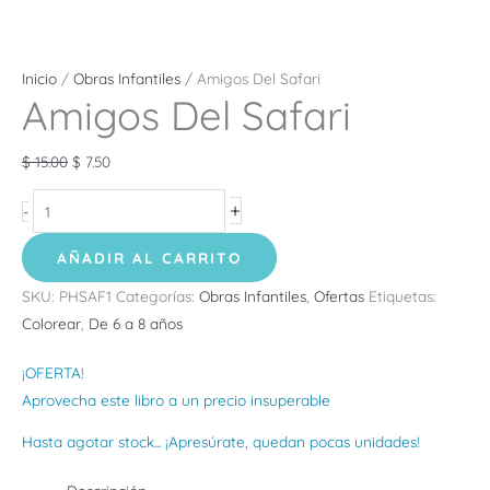
Inicio
/
Obras Infantiles
/ Amigos Del Safari
Amigos Del Safari
$
15.00
$
7.50
+
-
AÑADIR AL CARRITO
SKU:
PHSAF1
Categorías:
Obras Infantiles
,
Ofertas
Etiquetas:
Colorear
,
De 6 a 8 años
¡OFERTA!
Aprovecha este libro a un precio insuperable
Hasta agotar stock... ¡Apresúrate, quedan pocas unidades!