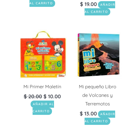
$
19.00
AL CARRITO
AÑADIR
AL CARRITO
Mi Primer Maletín
Mi pequeño Libro
de Volcanes y
$
20.00
$
10.00
Terremotos
AÑADIR AL
CARRITO
$
13.00
AÑADIR
AL CARRITO