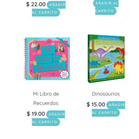
$
22.00
AÑADIR AL
AÑADIR
CARRITO
AL CARRITO
Mi Libro de
Dinosaurios
Recuerdos
$
15.00
AÑADIR
$
19.00
AL CARRITO
AÑADIR
AL CARRITO