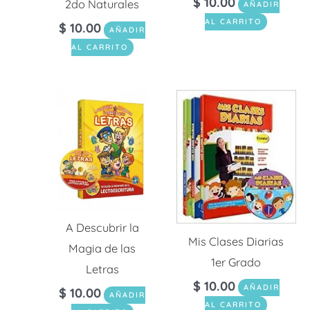
$
10.00
2do Naturales
AÑADIR
AL CARRITO
$
10.00
AÑADIR
AL CARRITO
A Descubrir la
Mis Clases Diarias
Magia de las
1er Grado
Letras
$
10.00
AÑADIR
$
10.00
AÑADIR
AL CARRITO