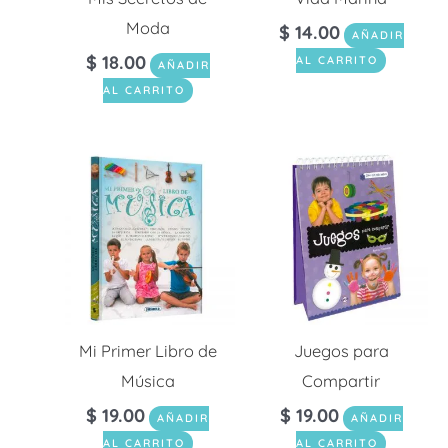
Moda
$
14.00
AÑADIR
$
18.00
AL CARRITO
AÑADIR
AL CARRITO
Mi Primer Libro de
Juegos para
Música
Compartir
$
19.00
$
19.00
AÑADIR
AÑADIR
AL CARRITO
AL CARRITO