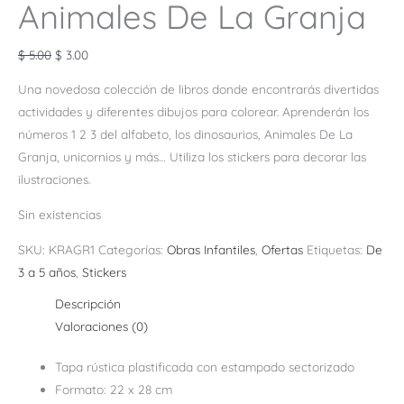
Animales De La Granja
$
5.00
$
3.00
Una novedosa colección de libros donde encontrarás divertidas
actividades y diferentes dibujos para colorear. Aprenderán los
números 1 2 3 del alfabeto, los dinosaurios, Animales De La
Granja, unicornios y más… Utiliza los stickers para decorar las
ilustraciones.
Sin existencias
SKU:
KRAGR1
Categorías:
Obras Infantiles
,
Ofertas
Etiquetas:
De
3 a 5 años
,
Stickers
Descripción
Valoraciones (0)
Tapa rústica plastificada con estampado sectorizado
Formato: 22 x 28 cm