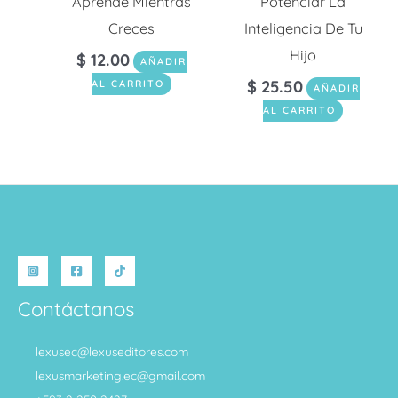
Aprende Mientras
Potenciar La
Creces
Inteligencia De Tu
Hijo
$
12.00
AÑADIR
$
25.50
AL CARRITO
AÑADIR
AL CARRITO
Contáctanos
lexusec@lexuseditores.com
lexusmarketing.ec@gmail.com