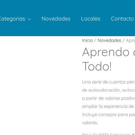
Categorias
Novedades
Locales
Contacto
Inicio
/
Novedades
/ Apre
Aprendo a
Todo!
Una serie de cuentos pen
de autovaloración, autoc
a partir de valores posit
ampliar la experiencia de
Incluye consejos para pa
valores.