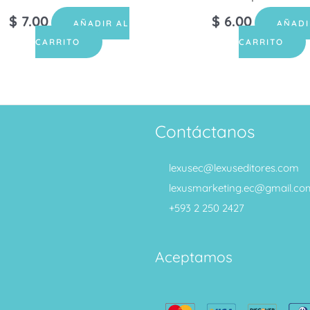
$
7.00
$
6.00
AÑADIR AL
AÑADI
CARRITO
CARRITO
Contáctanos
lexusec@lexuseditores.com
lexusmarketing.ec@gmail.co
+593 2 250 2427
Aceptamos