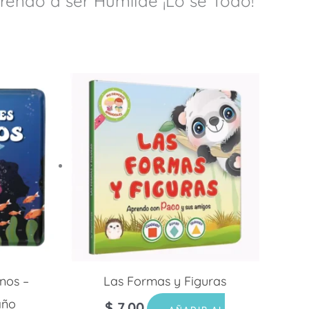
prendo a ser Humilde ¡Lo sé Todo!”
nos –
Las Formas y Figuras
año
$
7.00