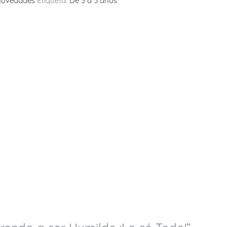
ovedades
Etiqueta:
De 3 a 5 años