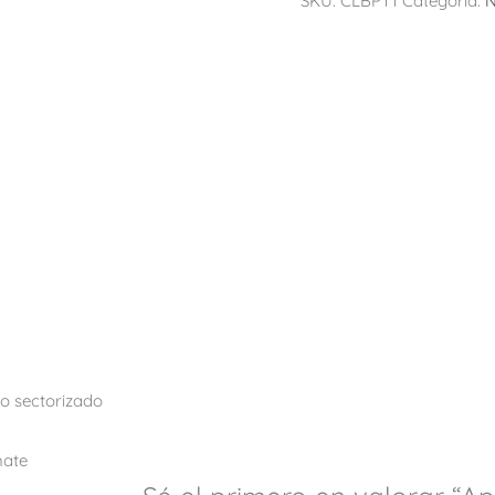
SKU:
CLBPT1
Categoría:
N
o sectorizado
mate