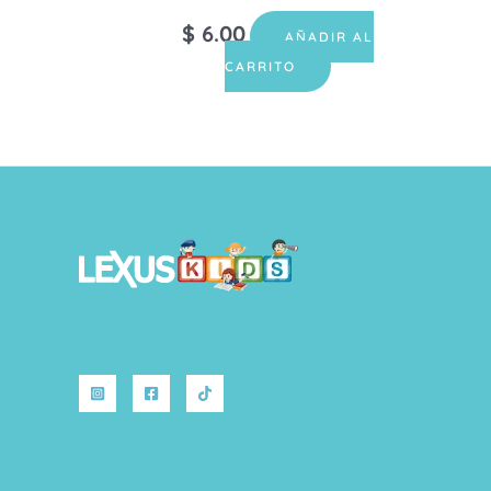
$
6.00
AÑADIR AL
CARRITO