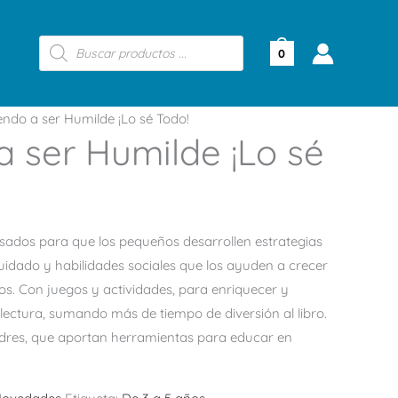
Búsqueda
de
0
productos
ndo a ser Humilde ¡Lo sé Todo!
 ser Humilde ¡Lo sé
sados para que los pequeños desarrollen estrategias
uidado y habilidades sociales que los ayuden a crecer
ivos. Con juegos y actividades, para enriquecer y
 lectura, sumando más de tiempo de diversión al libro.
dres, que aportan herramientas para educar en