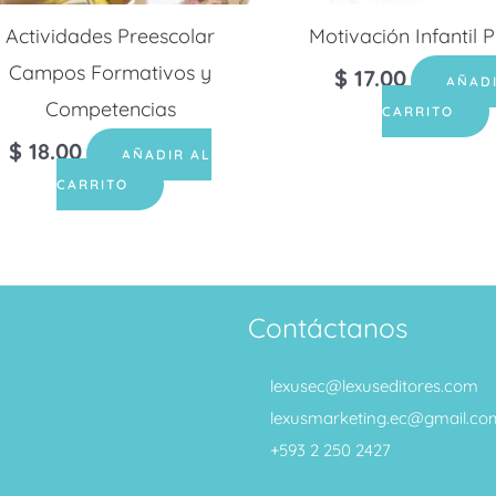
Actividades Preescolar
Motivación Infantil 
Campos Formativos y
$
17.00
AÑAD
Competencias
CARRITO
$
18.00
AÑADIR AL
CARRITO
Contáctanos
lexusec@lexuseditores.com
lexusmarketing.ec@gmail.co
+593 2 250 2427