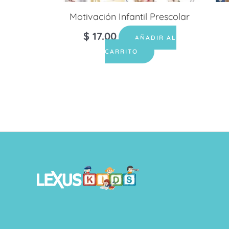
Motivación Infantil Prescolar
$
17.00
AÑADIR AL
CARRITO