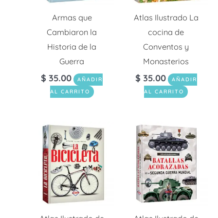
Armas que
Atlas Ilustrado La
Cambiaron la
cocina de
Historia de la
Conventos y
Guerra
Monasterios
$
35.00
$
35.00
AÑADIR
AÑADIR
AL CARRITO
AL CARRITO