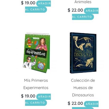
Animales
$
19.00
AÑADIR
$
22.00
AL CARRITO
AÑADIR
AL CARRITO
Mis Primeros
Colección de
Experimentos
Huesos de
Dinosaurios
$
19.00
AÑADIR
$
22.00
AL CARRITO
AÑADIR