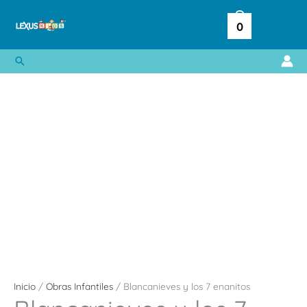
Ir
al
0
contenido
Buscar
Blancanieves
y
los
7
enanitos
cantidad
Inicio
/
Obras Infantiles
/ Blancanieves y los 7 enanitos