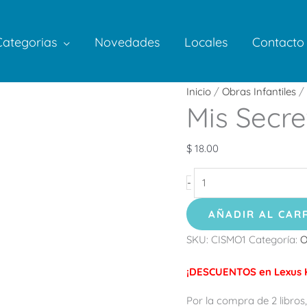
Categorias
Novedades
Locales
Contacto
Mis
Inicio
/
Obras Infantiles
/ 
Mis Secr
Secretos
de
Moda
$
18.00
cantidad
-
AÑADIR AL CAR
SKU:
CISMO1
Categoría:
O
¡DESCUENTOS en Lexus K
Por la compra de 2 libros,