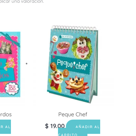
licar una valoración.
erdos
Peque Chef
$
19.00
IR AL
AÑADIR AL
CARRITO