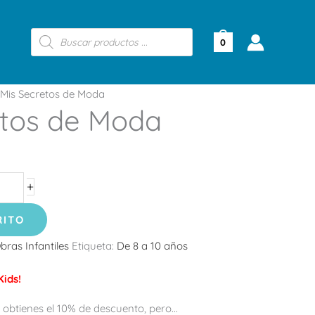
Búsqueda
de
0
productos
Mis Secretos de Moda
etos de Moda
+
RITO
bras Infantiles
Etiqueta:
De 8 a 10 años
ids!
 obtienes el 10% de descuento, pero...