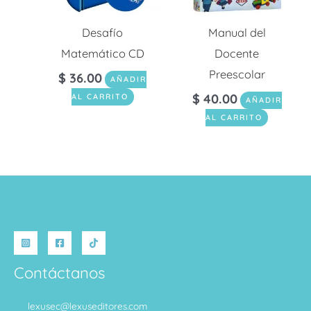
Desafío
Manual del
Matemático CD
Docente
Preescolar
$
36.00
AÑADIR
$
40.00
AL CARRITO
AÑADIR
AL CARRITO
Contáctanos
lexusec@lexuseditores.com