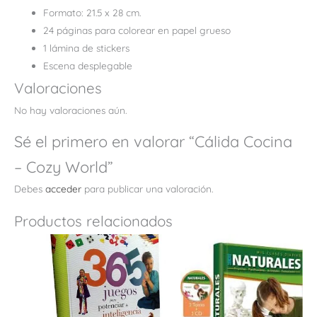
Formato: 21.5 x 28 cm.
24 páginas para colorear en papel grueso
1 lámina de stickers
Escena desplegable
Valoraciones
No hay valoraciones aún.
Sé el primero en valorar “Cálida Cocina
– Cozy World”
Debes
acceder
para publicar una valoración.
Productos relacionados