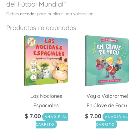
del Fútbol Mundial”
Debes
acceder
para publicar una valoración.
Productos relacionados
Las Nociones
¡Voy a Valorarme!
Espaciales
En Clave de Facu
$
7.00
$
7.00
AÑADIR AL
AÑADIR AL
CARRITO
CARRITO