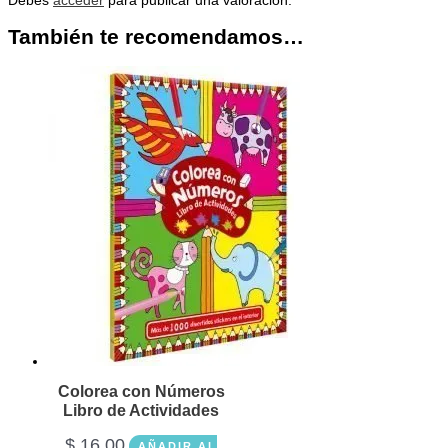
Debes
acceder
para publicar una valoración.
También te recomendamos…
Colorea con Números
Libro de Actividades
$
16.00
AÑADIR AL