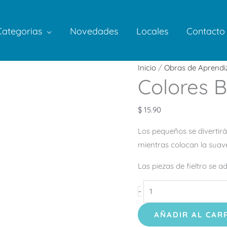
Categorias
Novedades
Locales
Contacto
Colores
Inicio
/
Obras de Aprendi
Colores B
Bajo
el
Mar
$
15.90
cantidad
Los pequeños se divertir
mientras colocan la suave
Las piezas de fieltro se a
-
AÑADIR AL CAR