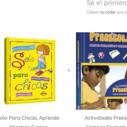
Sé el primer
Debes
acceder
para 
olo Para Chicas, Aprende
Actividades Prees