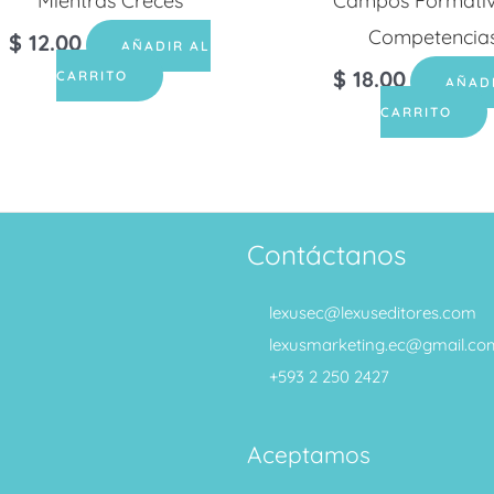
Mientras Creces
Campos Formativ
Competencia
$
12.00
AÑADIR AL
$
18.00
CARRITO
AÑAD
CARRITO
Contáctanos
lexusec@lexuseditores.com
lexusmarketing.ec@gmail.co
+593 2 250 2427
Aceptamos