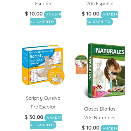
Escolar
2do Español
$
10.00
$
10.00
AÑADIR
AÑADIR
AL CARRITO
AL CARRITO
Script y Cursiva
Pre Escolar
Clases Diarias
$
30.00
2do Naturales
AÑADIR
AL CARRITO
$
10.00
AÑADIR