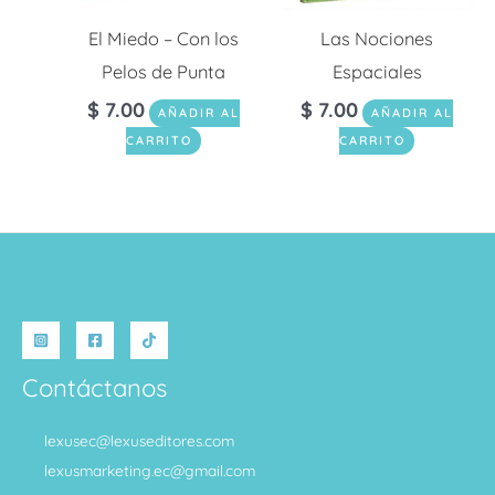
El Miedo – Con los
Las Nociones
Pelos de Punta
Espaciales
$
7.00
$
7.00
AÑADIR AL
AÑADIR AL
CARRITO
CARRITO
Contáctanos
lexusec@lexuseditores.com
lexusmarketing.ec@gmail.com