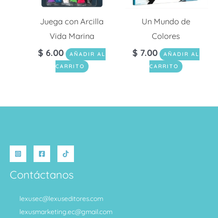
Juega con Arcilla
Un Mundo de
Vida Marina
Colores
$
6.00
$
7.00
AÑADIR AL
AÑADIR AL
CARRITO
CARRITO
Contáctanos
lexusec@lexuseditores.com
lexusmarketing.ec@gmail.com