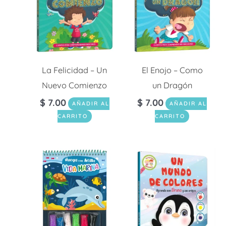
La Felicidad – Un
El Enojo – Como
Nuevo Comienzo
un Dragón
$
7.00
$
7.00
AÑADIR AL
AÑADIR AL
CARRITO
CARRITO