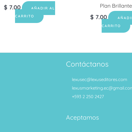
Plan Brillante
$
7.00
AÑADIR AL
$
7.00
CARRITO
AÑADI
CARRITO
Contáctanos
lexusec@lexuseditores.com
lexusmarketing.ec@gmail.co
+593 2 250 2427
Aceptamos