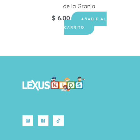
de la Granja
$
6.00
AÑADIR AL
CARRITO