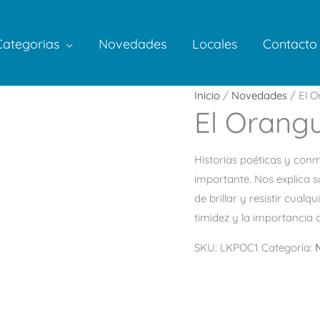
Categorias
Novedades
Locales
Contacto
Inicio
/
Novedades
/ El O
El Orang
Historias poéticas y con
importante. Nos explica s
de brillar y resistir cual
timidez y la importancia 
SKU:
LKPOC1
Categoría: