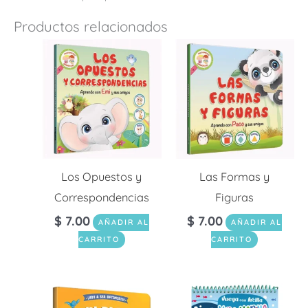
Productos relacionados
Los Opuestos y
Las Formas y
Correspondencias
Figuras
$
7.00
$
7.00
AÑADIR AL
AÑADIR AL
CARRITO
CARRITO