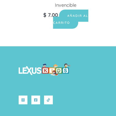
Invencible
$
7.00
AÑADIR AL
CARRITO