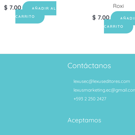
Roxi
$
7.00
AÑADIR AL
$
7.00
CARRITO
AÑADI
CARRITO
Contáctanos
lexusec@lexuseditores.com
lexusmarketing.ec@gmail.co
+593 2 250 2427
Aceptamos