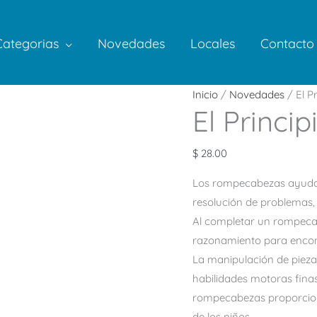
Categorias
Novedades
Locales
Contacto
Inicio
/
Novedades
/ El Pr
El Princip
$
28.00
Los rompecabezas ayudan 
resolución de problemas, 
Al completar un rompecab
razonamiento para encont
La manipulación de pieza
habilidades motoras fina
rompecabezas proporcion
de los niños.