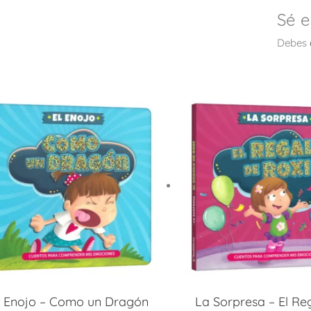
Sé e
Debes
l Enojo – Como un Dragón
La Sorpresa – El Re