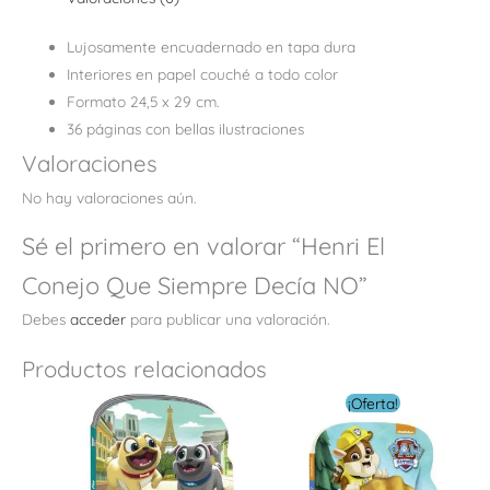
Lujosamente encuadernado en tapa dura
Interiores en papel couché a todo color
Formato 24,5 x 29 cm.
36 páginas con bellas ilustraciones
Valoraciones
No hay valoraciones aún.
Sé el primero en valorar “Henri El
Conejo Que Siempre Decía NO”
Debes
acceder
para publicar una valoración.
Productos relacionados
El
El
¡Oferta!
precio
preci
original
actua
era:
es: