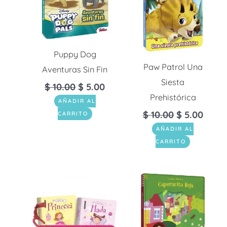
$ 10.00.
$ 5.0
Puppy Dog
Paw Patrol Una
Aventuras Sin Fin
Siesta
$
10.00
$
5.00
Prehistórica
AÑADIR AL
$
10.00
$
5.00
CARRITO
AÑADIR AL
CARRITO