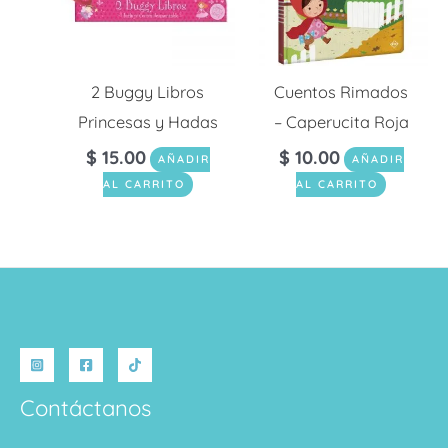
2 Buggy Libros
Cuentos Rimados
Princesas y Hadas
– Caperucita Roja
$
15.00
$
10.00
AÑADIR
AÑADIR
AL CARRITO
AL CARRITO
Contáctanos