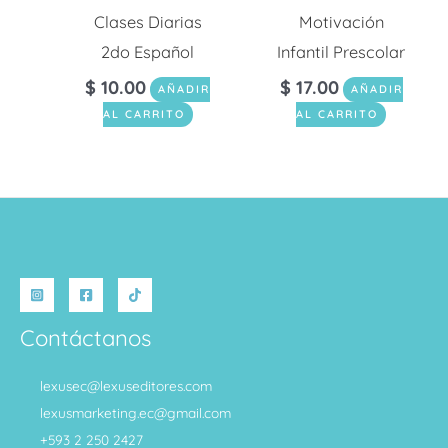
Clases Diarias
Motivación
2do Español
Infantil Prescolar
$
10.00
$
17.00
AÑADIR
AÑADIR
AL CARRITO
AL CARRITO
Contáctanos
lexusec@lexuseditores.com
lexusmarketing.ec@gmail.com
+593 2 250 2427