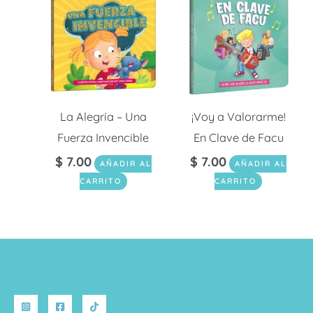
La Alegría – Una
¡Voy a Valorarme!
Fuerza Invencible
En Clave de Facu
$
7.00
$
7.00
AÑADIR AL
AÑADIR AL
CARRITO
CARRITO