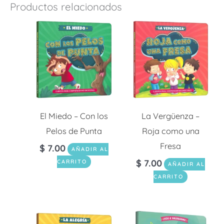
Productos relacionados
El Miedo – Con los
La Vergüenza –
Pelos de Punta
Roja como una
Fresa
$
7.00
AÑADIR AL
$
7.00
CARRITO
AÑADIR AL
CARRITO