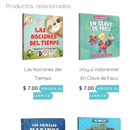
Productos relacionados
Las Nociones del
¡Voy a Valorarme!
Tiempo
En Clave de Facu
$
7.00
$
7.00
AÑADIR AL
AÑADIR AL
CARRITO
CARRITO