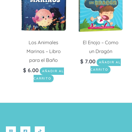
Los Animales
El Enojo – Como
Marinos – Libro
un Dragón
para el Baño
$
7.00
AÑADIR AL
$
6.00
CARRITO
AÑADIR AL
CARRITO