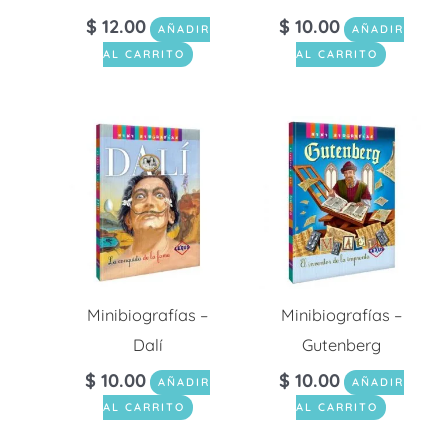
$
12.00
$
10.00
AÑADIR
AÑADIR
AL CARRITO
AL CARRITO
Minibiografías –
Minibiografías –
Dalí
Gutenberg
$
10.00
$
10.00
AÑADIR
AÑADIR
AL CARRITO
AL CARRITO