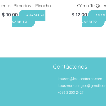
uentos Rimados – Pinocho
Cómo Te Quie
$
10.00
$
12.00
AÑADIR AL
AÑAD
CARRITO
CARRITO
Contáctanos
lexusec@lexuseditores.com
lexusmarketing.ec@gmail.co
+593 2 250 2427