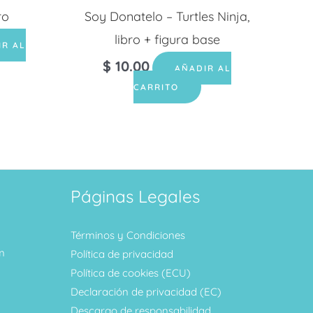
ro
Soy Donatelo – Turtles Ninja,
libro + figura base
IR AL
$
10.00
AÑADIR AL
CARRITO
Páginas Legales
Términos y Condiciones
m
Política de privacidad
Política de cookies (ECU)
Declaración de privacidad (EC)
Descargo de responsabilidad