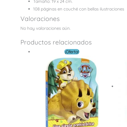
Tamaño: 19 x 24 cm.
108 páginas en couché con bellas ilustraciones
Valoraciones
No hay valoraciones aún.
Productos relacionados
El
El
¡Oferta!
precio
precio
original
actual
era:
es:
$ 10.00.
$ 5.00.