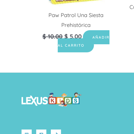
C
Paw Patrol Una Siesta
Prehistórica
$
10.00
$
5.00
AÑADIR
AL CARRITO