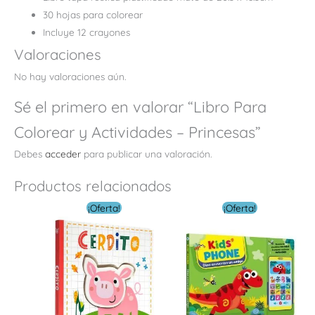
30 hojas para colorear
Incluye 12 crayones
Valoraciones
No hay valoraciones aún.
Sé el primero en valorar “Libro Para
Colorear y Actividades – Princesas”
Debes
acceder
para publicar una valoración.
Productos relacionados
El
El
El
El
¡Oferta!
¡Oferta!
precio
precio
precio
preci
original
actual
original
actua
era:
es:
era:
es:
$ 6.00.
$ 3.60.
$ 30.00.
$ 9.0