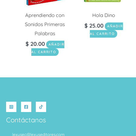
Aprendiendo con
Hola Dino
Sonidos Primeras
$
25.00
AÑADIR
Palabras
AL CARRITO
$
20.00
AÑADIR
AL CARRITO
Contáctanos
lexusec@lexuseditores.com