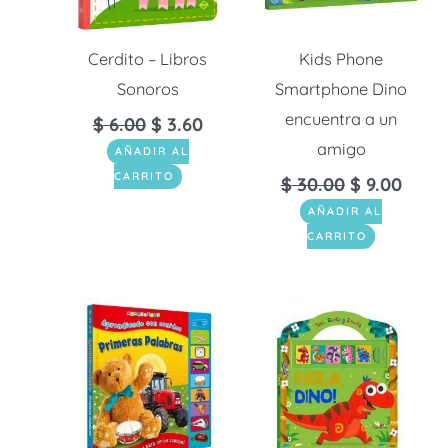
Cerdito – Libros
Kids Phone
Sonoros
Smartphone Dino
encuentra a un
$
6.00
$
3.60
amigo
AÑADIR AL
CARRITO
$
30.00
$
9.00
AÑADIR AL
CARRITO