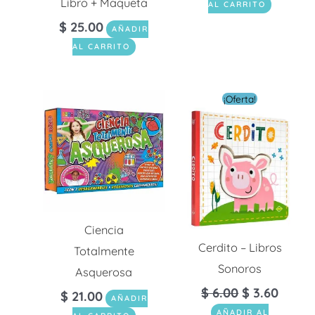
Libro + Maqueta
AL CARRITO
$
25.00
AÑADIR
AL CARRITO
El
El
¡Oferta!
precio
preci
original
actua
era:
es:
$ 6.00.
$ 3.60
Ciencia
Cerdito – Libros
Totalmente
Sonoros
Asquerosa
$
6.00
$
3.60
$
21.00
AÑADIR
AÑADIR AL