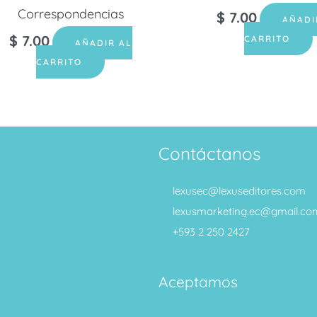
Correspondencias
$
7.00
AÑADI
$
7.00
CARRITO
AÑADIR AL
CARRITO
Contáctanos
lexusec@lexuseditores.com
lexusmarketing.ec@gmail.co
+593 2 250 2427
Aceptamos