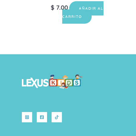
$
7.00
AÑADIR AL
CARRITO