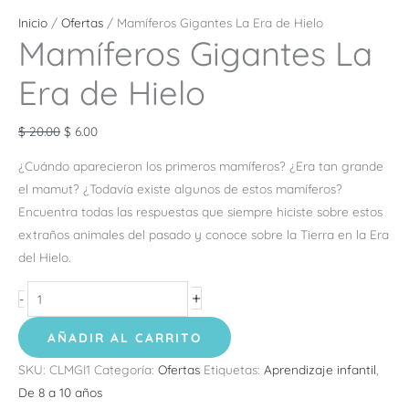
Inicio
/
Ofertas
/ Mamíferos Gigantes La Era de Hielo
Mamíferos Gigantes La
Era de Hielo
$
20.00
$
6.00
¿Cuándo aparecieron los primeros mamíferos? ¿Era tan grande
el mamut? ¿Todavía existe algunos de estos mamíferos?
Encuentra todas las respuestas que siempre hiciste sobre estos
extraños animales del pasado y conoce sobre la Tierra en la Era
del Hielo.
+
-
AÑADIR AL CARRITO
SKU:
CLMGI1
Categoría:
Ofertas
Etiquetas:
Aprendizaje infantil
,
De 8 a 10 años