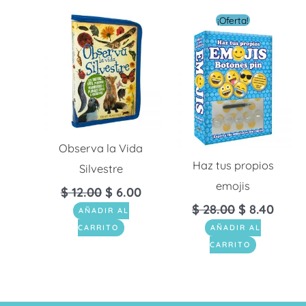
El
El
¡Oferta!
precio
preci
original
actua
era:
es:
$ 28.00.
$ 8.4
Observa la Vida
Haz tus propios
Silvestre
emojis
$
12.00
$
6.00
$
28.00
$
8.40
AÑADIR AL
CARRITO
AÑADIR AL
CARRITO