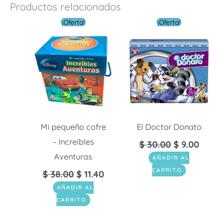
Productos relacionados
El
El
El
El
¡Oferta!
¡Oferta!
precio
precio
precio
preci
original
actual
original
actua
era:
es:
era:
es:
$ 38.00.
$ 11.40.
$ 30.00.
$ 9.0
Mi pequeño cofre
El Doctor Donato
– Increíbles
$
30.00
$
9.00
Aventuras
AÑADIR AL
CARRITO
$
38.00
$
11.40
AÑADIR AL
CARRITO