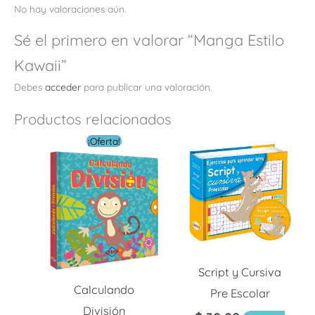
No hay valoraciones aún.
Sé el primero en valorar “Manga Estilo
Kawaii”
Debes
acceder
para publicar una valoración.
Productos relacionados
El
El
¡Oferta!
precio
precio
original
actual
era:
es:
$ 18.00.
$ 5.40.
Script y Cursiva
Calculando
Pre Escolar
División