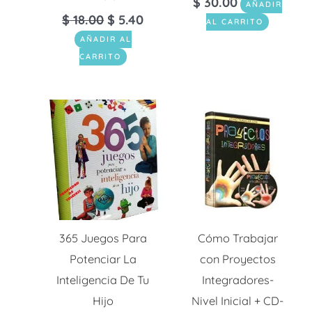
$
30.00
AÑADIR
$
18.00
$
5.40
AL CARRITO
AÑADIR AL
CARRITO
365 Juegos Para
Cómo Trabajar
Potenciar La
con Proyectos
Inteligencia De Tu
Integradores-
Hijo
Nivel Inicial + CD-