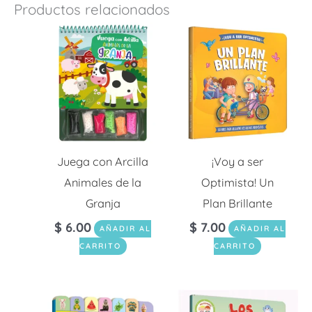
Productos relacionados
Juega con Arcilla
¡Voy a ser
Animales de la
Optimista! Un
Granja
Plan Brillante
$
6.00
$
7.00
AÑADIR AL
AÑADIR AL
CARRITO
CARRITO