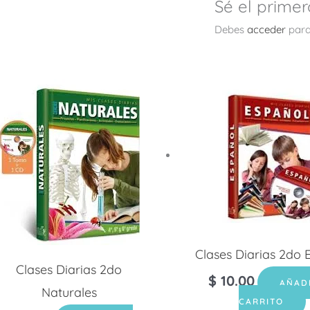
Sé el prime
Debes
acceder
para
Clases Diarias 2do 
Clases Diarias 2do
$
10.00
AÑAD
Naturales
CARRITO