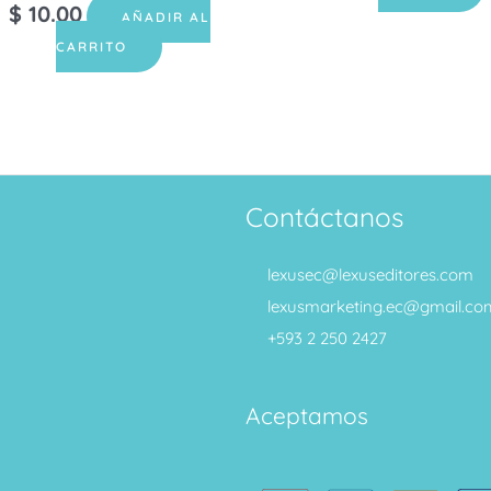
$
10.00
AÑADIR AL
CARRITO
Contáctanos
lexusec@lexuseditores.com
lexusmarketing.ec@gmail.co
+593 2 250 2427
Aceptamos