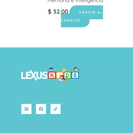
Memoria e Inteligencia
$
32.00
AÑADIR AL
CARRITO