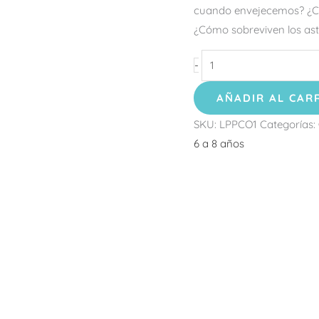
cuando envejecemos? ¿Có
¿Cómo sobreviven los ast
-
AÑADIR AL CAR
SKU:
LPPCO1
Categorías:
6 a 8 años