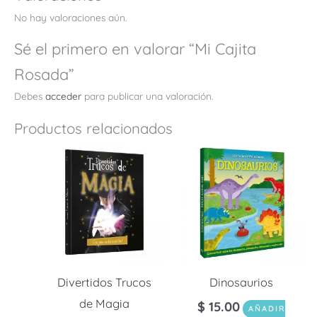
No hay valoraciones aún.
Sé el primero en valorar “Mi Cajita
Rosada”
Debes
acceder
para publicar una valoración.
Productos relacionados
Divertidos Trucos
Dinosaurios
de Magia
$
15.00
AÑADIR