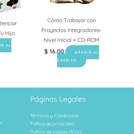
Cómo Trabajar con
tenciar
Proyectos Integradores-
Tu Hijo
Nivel Inicial + CD-ROM
IR AL
$
16.00
AÑADIR AL
CARRITO
Páginas Legales
Términos y Condiciones
m
Política de privacidad
Política de cookies (ECU)