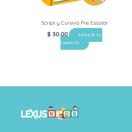
Script y Cursiva Pre Escolar
$
30.00
AÑADIR AL
CARRITO