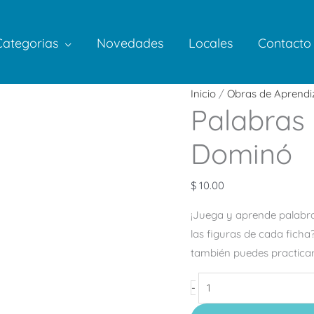
Categorias
Novedades
Locales
Contacto
Palabras
Inicio
/
Obras de Aprendi
Palabras
–
Juego
Dominó
y
Aprendo
$
10.00
Dominó
cantidad
¡Juega y aprende palabra
las figuras de cada ficha
también puedes practicar l
-