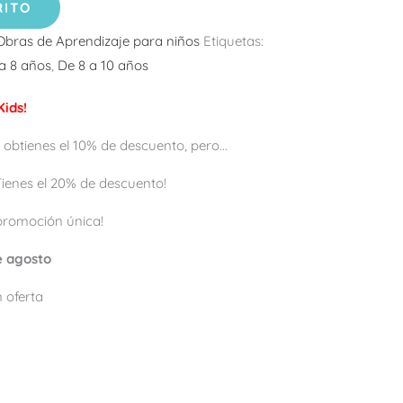
RITO
Obras de Aprendizaje para niños
Etiquetas:
a 8 años
,
De 8 a 10 años
ids!
 obtienes el 10% de descuento, pero...
 ¡Tienes el 20% de descuento!
promoción única!
de agosto
 oferta