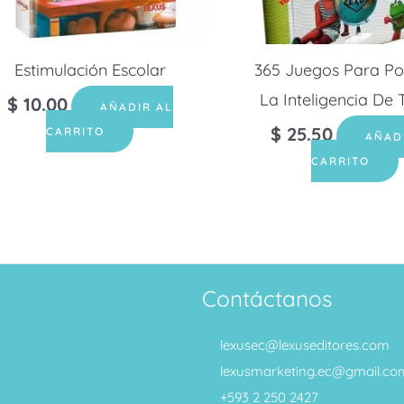
Estimulación Escolar
365 Juegos Para Po
La Inteligencia De 
$
10.00
AÑADIR AL
$
25.50
CARRITO
AÑAD
CARRITO
Contáctanos
lexusec@lexuseditores.com
lexusmarketing.ec@gmail.co
+593 2 250 2427