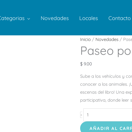
Categorias
Novedades
Locales
Contacto
Paseo
Inicio
/
Novedades
/ Pase
Paseo po
por
la
Sabana
$
9.00
cantidad
Sube a los vehículos y c
conocer a los animales. ¡
escenas del libro! Una ex
participativa, donde leer
-
AÑADIR AL CAR