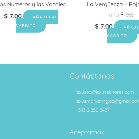
os Números y las Vocales
La Vergüenza – Ro
una Fresa
$
7.00
AÑADIR AL
$
7.00
CARRITO
AÑADI
CARRITO
Contáctanos
lexusec@lexuseditores.com
lexusmarketing.ec@gmail.co
+593 2 250 2427
Aceptamos