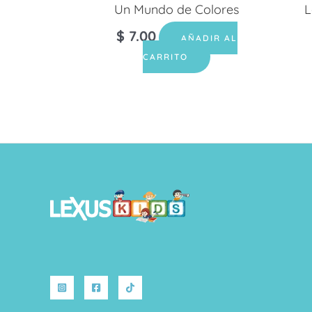
Un Mundo de Colores
L
$
7.00
AÑADIR AL
CARRITO